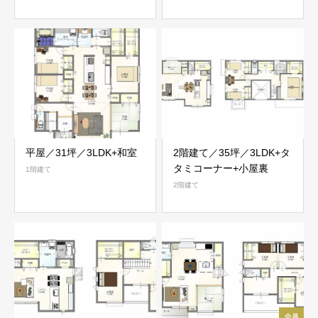
平屋／31坪／3LDK+和室
2階建て／35坪／3LDK+タ
タミコーナー+小屋裏
1階建て
2階建て