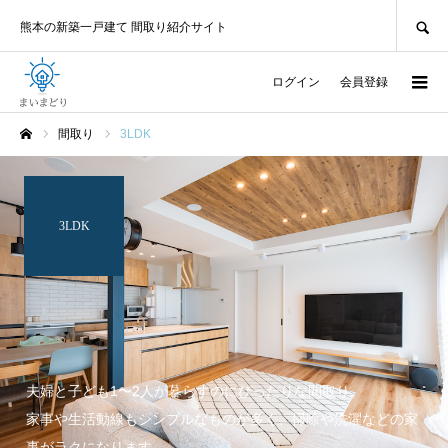
SEARCH
熊本の新築一戸建て 間取り紹介サイト
ログイン
会員登録
間取り
3LDK
ホーム
3LDK
夫婦と子ども1〜2人が暮らすのにぴったりな間取り。
家事や生活動線もシンプルなものが多く、掃除や洗濯などの家
事がラクになります。