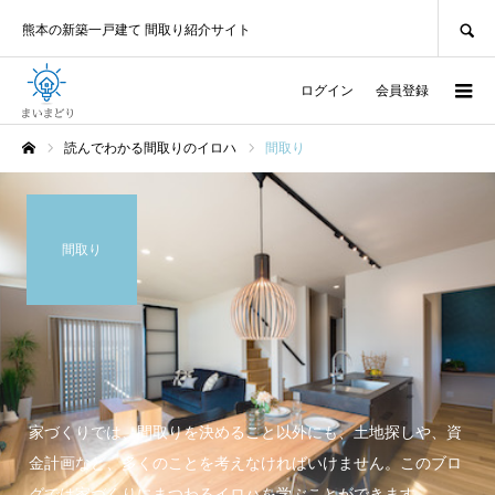
SEARCH
熊本の新築一戸建て 間取り紹介サイト
ログイン
会員登録
読んでわかる間取りのイロハ
間取り
ホーム
間取り
家づくりでは、間取りを決めること以外にも、土地探しや、資
金計画など、多くのことを考えなければいけません。このブロ
グでは家づくりにまつわるイロハを学ぶことができます。