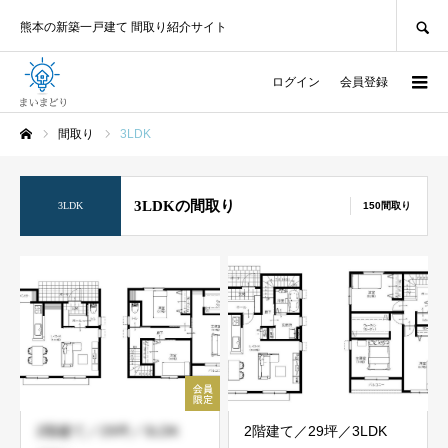
SEARCH
熊本の新築一戸建て 間取り紹介サイト
ログイン
会員登録
間取り
3LDK
ホーム
3LDKの間取り
3LDK
150間取り
2階建て／29坪／3LDK
2階建て／29坪／3LDK