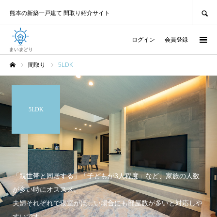
SEARCH
熊本の新築一戸建て 間取り紹介サイト
ログイン
会員登録
間取り
5LDK
ホーム
5LDK
「親世帯と同居する」「子どもが3人程度」など、家族の人数
が多い時にオススメ。
夫婦それぞれで寝室がほしい場合にも部屋数が多いと対応しや
すいです。