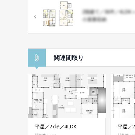
2階建て／36坪／4LDK
小屋裏収納
関連間取り
平屋／27坪／4LDK
平屋／2