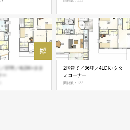
31
閲覧数：222
／37坪／4LDK+タタ
2階建て／36坪／4LDK+タタ
ナー
ミコーナー
5
閲覧数：132