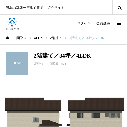
SEARCH
熊本の新築一戸建て 間取り紹介サイト
ログイン
会員登録
間取り
4LDK
2階建て
2階建て／34坪／4LDK
ホーム
2階建て／34坪／4LDK
4LDK
2階建て
閲覧数：576