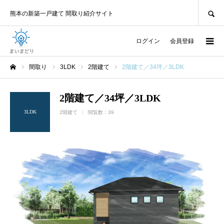
SEARCH
熊本の新築一戸建て 間取り紹介サイト
ログイン
会員登録
間取り
3LDK
2階建て
2階建て／34坪／3LDK
ホーム
2階建て／34坪／3LDK
3LDK
2階建て
閲覧数：39