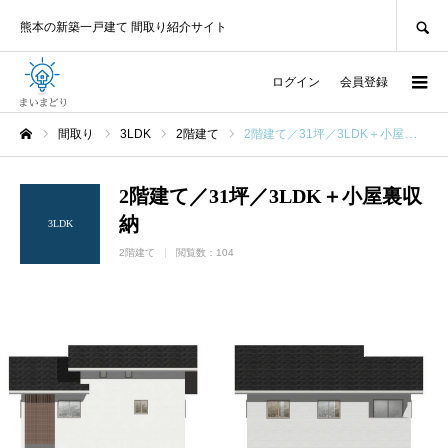
SEARCH
熊本の新築一戸建て 間取り紹介サイト
ログイン
会員登録
間取り
3LDK
2階建て
2階建て／31坪／3LDK＋小屋裏収納
ホーム
2階建て／31坪／3LDK＋小屋裏収
納
3LDK
2階建て
閲覧数：104