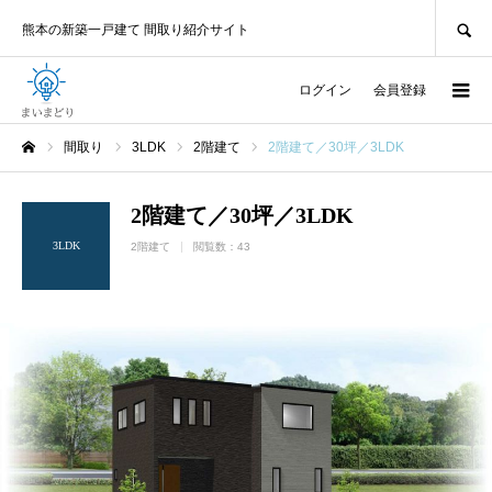
SEARCH
熊本の新築一戸建て 間取り紹介サイト
ログイン
会員登録
間取り
3LDK
2階建て
2階建て／30坪／3LDK
ホーム
2階建て／30坪／3LDK
3LDK
2階建て
閲覧数：43