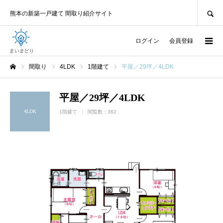
SEARCH
熊本の新築一戸建て 間取り紹介サイト
ログイン
会員登録
間取り
4LDK
1階建て
平屋／29坪／4LDK
ホーム
平屋／29坪／4LDK
4LDK
1階建て
閲覧数：362