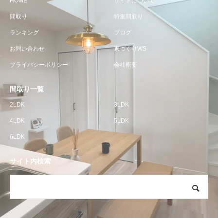
HOME
サイトについて
間取り
特集間取り
ランキング
ブログ
お問い合わせ
家づくりWS
プライバシーポリシー
会社概要
間取り一覧
2LDK
3LDK
4LDK
5LDK
6LDK
サイト内検索