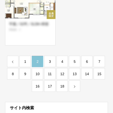
平屋／32坪／3LDK+和室
閲覧数：3
1
2
3
4
5
6
7
8
9
10
11
12
13
14
15
16
17
18
サイト内検索